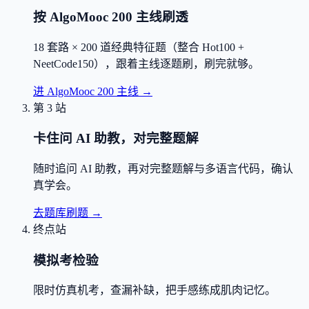
按 AlgoMooc 200 主线刷透
18 套路 × 200 道经典特征题（整合 Hot100 +
NeetCode150），跟着主线逐题刷，刷完就够。
进 AlgoMooc 200 主线
→
第 3 站
卡住问 AI 助教，对完整题解
随时追问 AI 助教，再对完整题解与多语言代码，确认
真学会。
去题库刷题
→
终点站
模拟考检验
限时仿真机考，查漏补缺，把手感练成肌肉记忆。