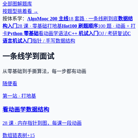
全部图解题库
按题型挑着看 →
按体系学：
AlgoMooc 200 主线
18 套路 · 一条线刷到底
数据结
构入门
28 课 · 零基础打地基
Hot100 刷题顺序
100 题 · 动画 + 打
卡
Python 零基础
看动画学语法
C++ 机试入门
OJ / 考研复试
C
语言机试入门
指针 / 手写数据结构
一条线学到面试
从零基础到手撕算法，每一步都有动画
随便看
第一站 · 打地基
看动画学数据结构
28 课 · 内存指针到图，每课一段动画
数组
链表
树
+15