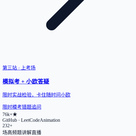
第三站 · 上考场
模拟考 + 小欧答疑
限时实战检验，卡住随时问小欧
限时模考
错题追问
76k+
★
GitHub · LeetCodeAnimation
232+
场高频题讲解直播