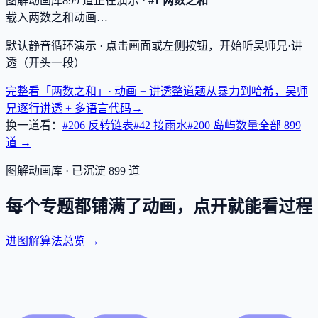
图解动画库
899
道
正在演示 ·
#1 两数之和
载入两数之和动画…
默认静音循环演示 · 点击画面或左侧按钮，开始听吴师兄·讲
透（开头一段）
完整看「两数之和」· 动画 + 讲透
整道题从暴力到哈希，吴师
兄逐行讲透 + 多语言代码
→
换一道看：
#206 反转链表
#42 接雨水
#200 岛屿数量
全部
899
道 →
图解动画库 · 已沉淀
899
道
每个专题都铺满了动画，点开就能看过程
进图解算法总览 →