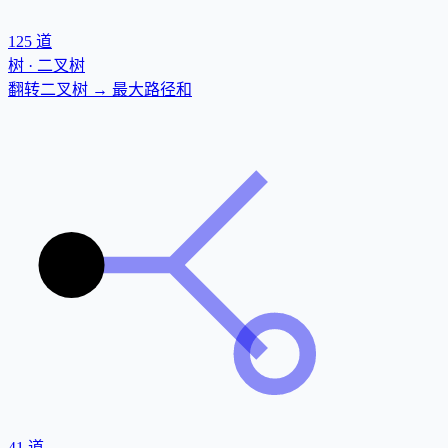
125
道
树 · 二叉树
翻转二叉树 → 最大路径和
41
道