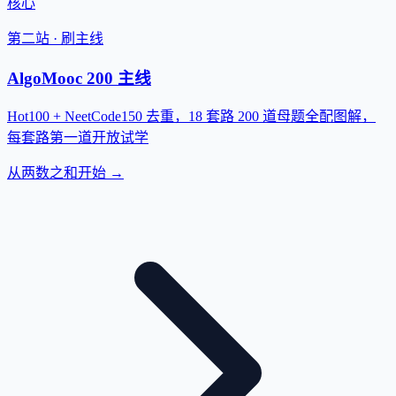
核心
第二站 · 刷主线
AlgoMooc 200 主线
Hot100 + NeetCode150 去重，18 套路 200 道母题全配图解，
每套路第一道开放试学
从两数之和开始 →