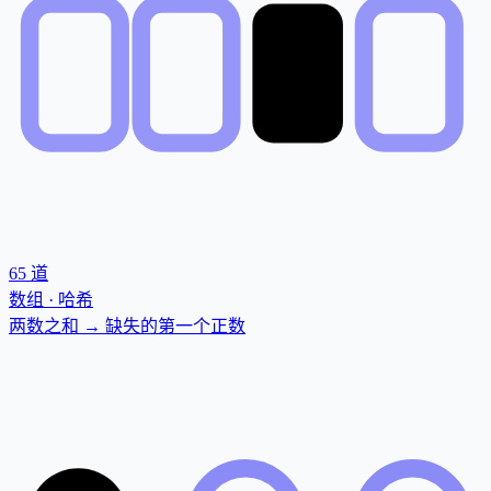
65
道
数组 · 哈希
两数之和 → 缺失的第一个正数