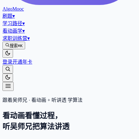
AlgoMooc
刷题
▾
学习路径
▾
看动画学
▾
求职训练营
▾
搜索
⌘K
登录
开通年卡
跟着吴师兄 · 看动画 + 听讲透 学算法
看动画看懂过程，
听吴师兄把算法
讲透