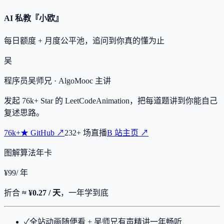
AI 私教『小欧』
每日额度 + 月度公平池，追问到你真的懂为止
吴
程序员吴师兄
· AlgoMooc 主讲
发起
76k+
Star 的 LeetCodeAnimation，把每道题讲到你能自己
复述思路。
76k+
★
GitHub ↗
232
+
场直播
B 站主页 ↗
图解算法年卡
¥
99
/ 年
折合
≈ ¥0.27 / 天
，一年学到底
✓
全站动画随便看 + 吴师兄有声精讲一年畅听