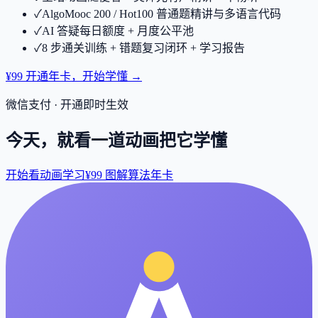
✓
AlgoMooc 200 / Hot100 普通题精讲与多语言代码
✓
AI 答疑每日额度 + 月度公平池
✓
8 步通关训练 + 错题复习闭环 + 学习报告
¥99 开通年卡，开始学懂 →
微信支付 · 开通即时生效
今天，就看一道动画把它学懂
开始看动画学习
¥99 图解算法年卡