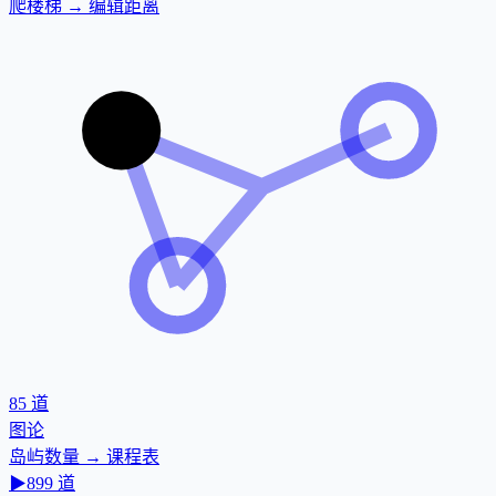
爬楼梯 → 编辑距离
85
道
图论
岛屿数量 → 课程表
▶
899
道