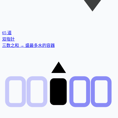
65
道
双指针
三数之和 → 盛最多水的容器