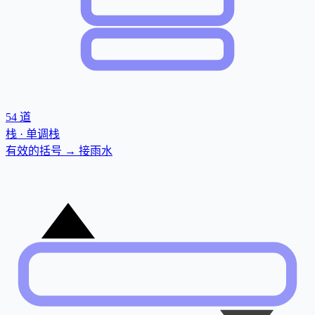
54
道
栈 · 单调栈
有效的括号 → 接雨水