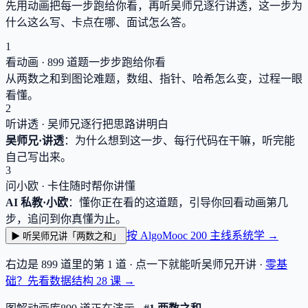
先用动画把每一步跑给你看，再听吴师兄逐行讲透，这一步为
什么这么写、卡点在哪、面试怎么答。
1
看动画 ·
899
道题一步步跑给你看
从两数之和到图论难题，数组、指针、哈希怎么变，过程一眼
看懂。
2
听讲透 · 吴师兄逐行把思路讲明白
吴师兄·讲透
：为什么想到这一步、每行代码在干嘛，听完能
自己写出来。
3
问小欧 · 卡住随时帮你讲懂
AI 私教·小欧
：懂你正在看的这道题，引导你回看动画第几
步，追问到你真懂为止。
按 AlgoMooc 200 主线系统学 →
▶ 听吴师兄讲「两数之和」
右边是
899
道里的第 1 道 · 点一下就能听吴师兄开讲 ·
零基
础？先看数据结构
28
课 →