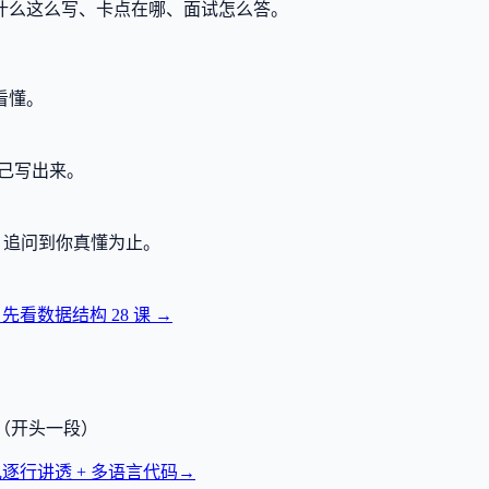
什么这么写、卡点在哪、面试怎么答。
看懂。
己写出来。
，追问到你真懂为止。
？先看数据结构
28
课 →
透（开头一段）
逐行讲透 + 多语言代码
→