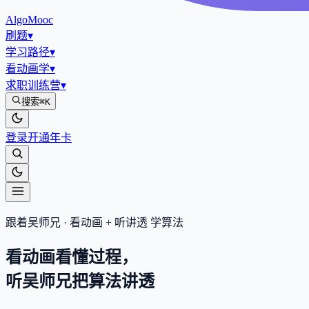
AlgoMooc
刷题
▾
学习路径
▾
看动画学
▾
求职训练营
▾
搜索
⌘K
登录
开通年卡
跟着吴师兄 · 看动画 + 听讲透 学算法
看动画看懂过程，
听吴师兄把算法
讲透