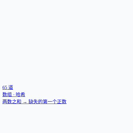
65
道
数组 · 哈希
两数之和 → 缺失的第一个正数