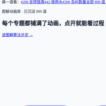
换一道看：
#206 反转链表
#42 接雨水
#200 岛屿数量
全部
899
道
图解动画库 · 已沉淀
899
道
每个专题都铺满了动画，点开就能看过程
进图解算法总览 →