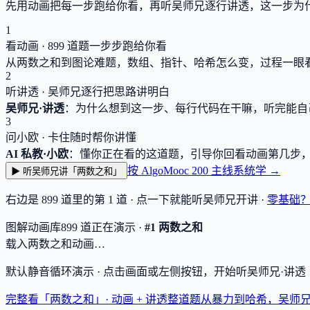
先用动画把每一步跑给你看，再听吴师兄逐行讲透，这一步为
1
看动画 ·
899
道题一步步跑给你看
从两数之和到图论难题，数组、指针、哈希怎么变，过程一眼
2
听讲透 · 吴师兄逐行把思路讲明白
吴师兄·讲透
：为什么想到这一步、每行代码在干嘛，听完能自
3
问小欧 · 卡住随时帮你讲懂
AI 私教·小欧
：懂你正在看的这道题，引导你回看动画第几步
按 AlgoMooc 200 主线系统学 →
▶ 听吴师兄讲「两数之和」
右边是
899
道里的第 1 道 · 点一下就能听吴师兄开讲 ·
零基础
图解动画库
899
道
正在演示 ·
#1 两数之和
载入两数之和动画…
默认静音循环演示 · 点击画面或左侧按钮，开始听吴师兄·讲
完整看「两数之和」· 动画 + 讲透
整道题从暴力到哈希，吴师兄