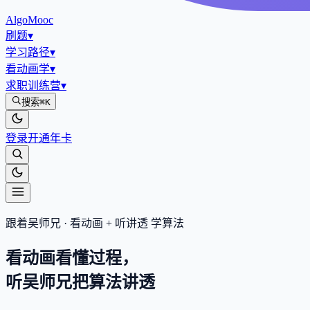
AlgoMooc
刷题
▾
学习路径
▾
看动画学
▾
求职训练营
▾
搜索
⌘K
登录
开通年卡
跟着吴师兄 · 看动画 + 听讲透 学算法
看动画看懂过程，
听吴师兄把算法
讲透