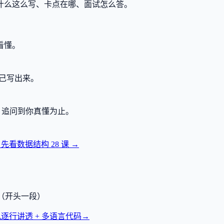
什么这么写、卡点在哪、面试怎么答。
看懂。
己写出来。
，追问到你真懂为止。
？先看数据结构
28
课 →
透（开头一段）
逐行讲透 + 多语言代码
→