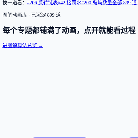
换一道看：
#206 反转链表
#42 接雨水
#200 岛屿数量
全部
899
道
图解动画库 · 已沉淀
899
道
每个专题都铺满了动画，点开就能看过程
进图解算法总览 →