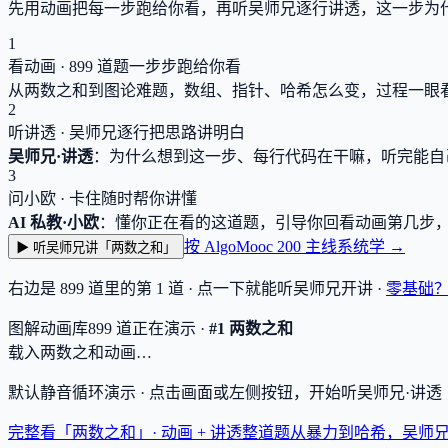
先用动画把每一步跑给你看，再听吴师兄逐行讲透，这一步为
1
看动画 ·
899
道题一步步跑给你看
从两数之和到图论难题，数组、指针、哈希怎么变，过程一眼
2
听讲透 · 吴师兄逐行把思路讲明白
吴师兄·讲透
：为什么想到这一步、每行代码在干嘛，听完能自
3
问小欧 · 卡住随时帮你讲懂
AI 私教·小欧
：懂你正在看的这道题，引导你回看动画第几步
按 AlgoMooc 200 主线系统学 →
▶ 听吴师兄讲「两数之和」
右边是
899
道里的第 1 道 · 点一下就能听吴师兄开讲 ·
零基础
图解动画库
899
道
正在演示 ·
#1 两数之和
载入两数之和动画…
默认静音循环演示 · 点击画面或左侧按钮，开始听吴师兄·讲
完整看「两数之和」· 动画 + 讲透
整道题从暴力到哈希，吴师兄