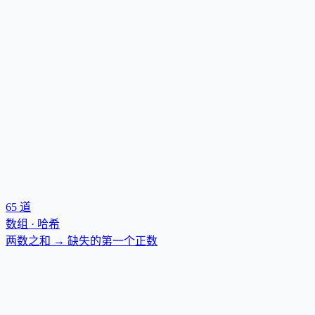
65
道
数组 · 哈希
两数之和 → 缺失的第一个正数