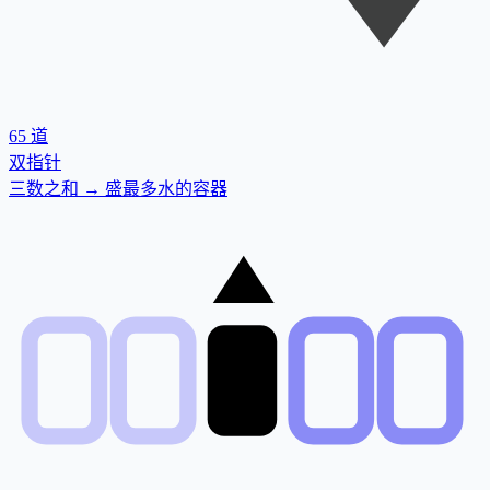
65
道
双指针
三数之和 → 盛最多水的容器