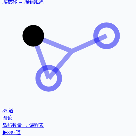
爬楼梯 → 编辑距离
85
道
图论
岛屿数量 → 课程表
▶
899
道