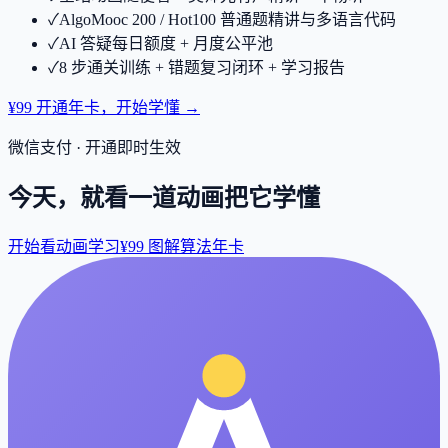
✓
AlgoMooc 200 / Hot100 普通题精讲与多语言代码
✓
AI 答疑每日额度 + 月度公平池
✓
8 步通关训练 + 错题复习闭环 + 学习报告
¥99 开通年卡，开始学懂 →
微信支付 · 开通即时生效
今天，就看一道动画把它学懂
开始看动画学习
¥99 图解算法年卡