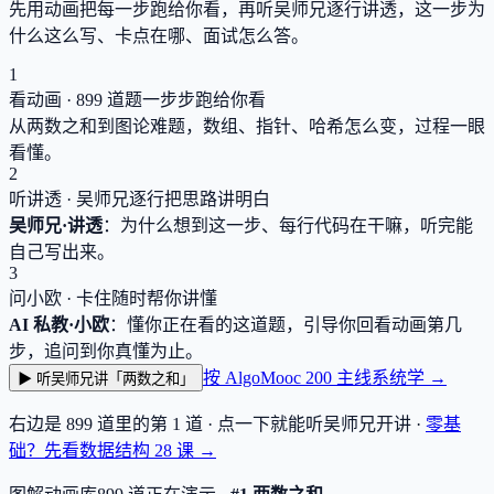
先用动画把每一步跑给你看，再听吴师兄逐行讲透，这一步为
什么这么写、卡点在哪、面试怎么答。
1
看动画 ·
899
道题一步步跑给你看
从两数之和到图论难题，数组、指针、哈希怎么变，过程一眼
看懂。
2
听讲透 · 吴师兄逐行把思路讲明白
吴师兄·讲透
：为什么想到这一步、每行代码在干嘛，听完能
自己写出来。
3
问小欧 · 卡住随时帮你讲懂
AI 私教·小欧
：懂你正在看的这道题，引导你回看动画第几
步，追问到你真懂为止。
按 AlgoMooc 200 主线系统学 →
▶ 听吴师兄讲「两数之和」
右边是
899
道里的第 1 道 · 点一下就能听吴师兄开讲 ·
零基
础？先看数据结构
28
课 →