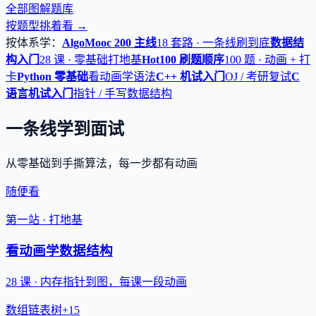
全部图解题库
按题型挑着看 →
按体系学：
AlgoMooc 200 主线
18 套路 · 一条线刷到底
数据结
构入门
28 课 · 零基础打地基
Hot100 刷题顺序
100 题 · 动画 + 打
卡
Python 零基础
看动画学语法
C++ 机试入门
OJ / 考研复试
C
语言机试入门
指针 / 手写数据结构
一条线学到面试
从零基础到手撕算法，每一步都有动画
随便看
第一站 · 打地基
看动画学数据结构
28 课 · 内存指针到图，每课一段动画
数组
链表
树
+15