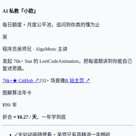
AI 私教『小欧』
每日额度 + 月度公平池，追问到你真的懂为止
吴
程序员吴师兄
· AlgoMooc 主讲
发起
76k+
Star 的 LeetCodeAnimation，把每道题讲到你能自己
复述思路。
76k+
★
GitHub ↗
232
+
场直播
B 站主页 ↗
图解算法年卡
¥
99
/ 年
折合
≈ ¥0.27 / 天
，一年学到底
✓
全站动画随便看 + 吴师兄有声精讲一年畅听