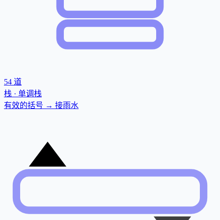
54
道
栈 · 单调栈
有效的括号 → 接雨水