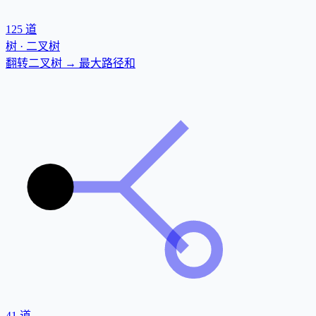
125
道
树 · 二叉树
翻转二叉树 → 最大路径和
41
道