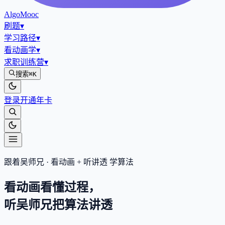
AlgoMooc
刷题
▾
学习路径
▾
看动画学
▾
求职训练营
▾
搜索
⌘K
登录
开通年卡
跟着吴师兄 · 看动画 + 听讲透 学算法
看动画看懂过程，
听吴师兄把算法
讲透