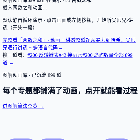
图解动画库
899
道
正在演示 ·
#1 两数之和
载入两数之和动画…
默认静音循环演示 · 点击画面或左侧按钮，开始听吴师兄·讲
透（开头一段）
完整看「两数之和」· 动画 + 讲透
整道题从暴力到哈希，吴师
兄逐行讲透 + 多语言代码
→
换一道看：
#206 反转链表
#42 接雨水
#200 岛屿数量
全部
899
道 →
图解动画库 · 已沉淀
899
道
每个专题都铺满了动画，点开就能看过程
进图解算法总览 →