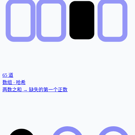
65
道
数组 · 哈希
两数之和 → 缺失的第一个正数