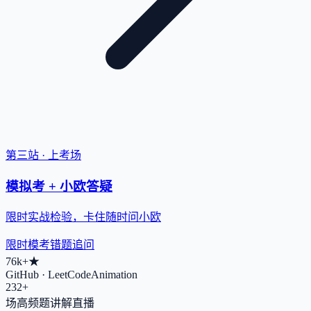
第三站 · 上考场
模拟考 + 小欧答疑
限时实战检验，卡住随时问小欧
限时模考
错题追问
76k+
★
GitHub · LeetCodeAnimation
232+
场高频题讲解直播