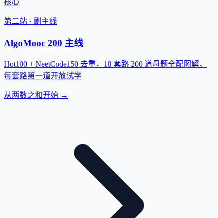
核心
第二站 · 刷主线
AlgoMooc 200 主线
Hot100 + NeetCode150 去重，18 套路 200 道母题全配图解，
每套路第一道开放试学
从两数之和开始 →