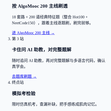
按 AlgoMooc 200 主线刷透
18 套路 × 200 道经典特征题（整合 Hot100 +
NeetCode150），跟着主线逐题刷，刷完就够。
进 AlgoMooc 200 主线
→
第 3 站
卡住问 AI 助教，对完整题解
随时追问 AI 助教，再对完整题解与多语言代码，确认
真学会。
去题库刷题
→
终点站
模拟考检验
限时仿真机考，查漏补缺，把手感练成肌肉记忆。