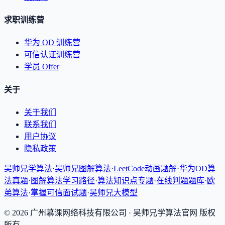
求职训练营
华为 OD 训练营
可信认证训练营
学员 Offer
关于
关于我们
联系我们
用户协议
隐私政策
吴师兄学算法
·
吴师兄图解算法
·
LeetCode动画题解
·
华为OD算
法真题
·
图解算法学习路径
·
算法知识点专题
·
在线判题题库
·
欧
弟算法
·
掌握可信面试题
·
吴师兄大模型
©
2026
广州慕课网络科技有限公司
· 吴师兄学算法官网 版权
所有