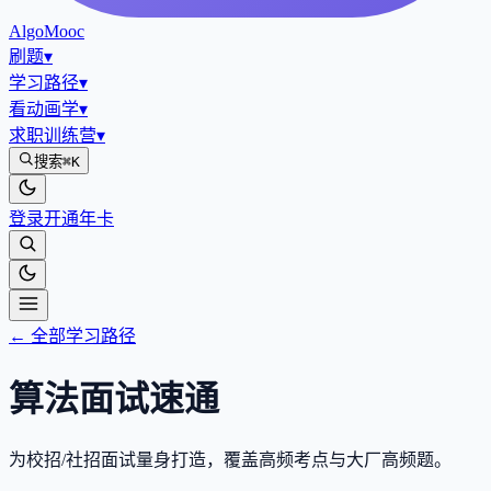
AlgoMooc
刷题
▾
学习路径
▾
看动画学
▾
求职训练营
▾
搜索
⌘K
登录
开通年卡
← 全部学习路径
算法面试速通
为校招/社招面试量身打造，覆盖高频考点与大厂高频题。