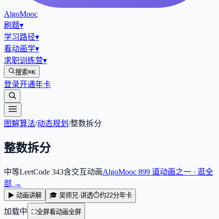
AlgoMooc
刷题
▾
学习路径
▾
看动画学
▾
求职训练营
▾
搜索
⌘K
登录
开通年卡
图解算法
/
动态规划
/
整数拆分
整数拆分
中等
LeetCode
343
含交互动画
AlgoMooc
899
道动画之一 · 逛全
部 →
▶ 动画讲解
🎓 吴师兄·讲透
⏱
约22分
年卡
加载中
⛶
全屏看动画
全屏