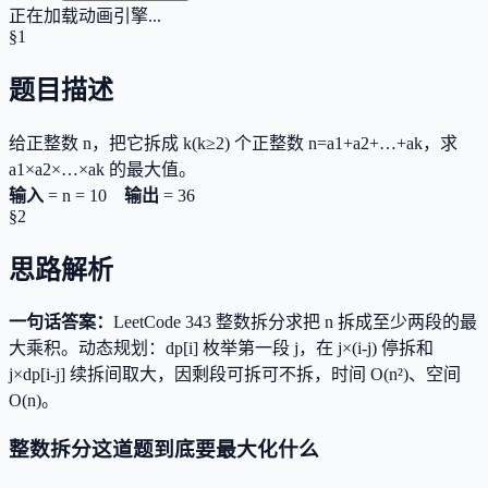
正在加载动画引擎...
§1
题目描述
给正整数 n，把它拆成 k(k≥2) 个正整数 n=a1+a2+…+ak，求
a1×a2×…×ak 的最大值。
输入
=
n = 10
输出
=
36
§2
思路解析
一句话答案：
LeetCode 343 整数拆分求把 n 拆成至少两段的最
大乘积。动态规划：dp[i] 枚举第一段 j，在 j×(i-j) 停拆和
j×dp[i-j] 续拆间取大，因剩段可拆可不拆，时间 O(n²)、空间
O(n)。
整数拆分这道题到底要最大化什么