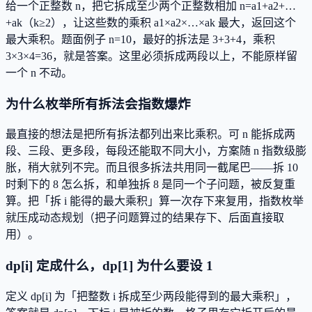
给一个正整数 n，把它拆成至少两个正整数相加 n=a1+a2+…
+ak（k≥2），让这些数的乘积 a1×a2×…×ak 最大，返回这个
最大乘积。题面例子 n=10，最好的拆法是 3+3+4，乘积
3×3×4=36，就是答案。这里必须拆成两段以上，不能原样留
一个 n 不动。
为什么枚举所有拆法会指数爆炸
最直接的想法是把所有拆法都列出来比乘积。可 n 能拆成两
段、三段、更多段，每段还能取不同大小，方案随 n 指数级膨
胀，稍大就列不完。而且很多拆法共用同一截尾巴——拆 10
时剩下的 8 怎么拆，和单独拆 8 是同一个子问题，被反复重
算。把「拆 i 能得的最大乘积」算一次存下来复用，指数枚举
就压成动态规划（把子问题算过的结果存下、后面直接取
用）。
dp[i] 定成什么，dp[1] 为什么要设 1
定义 dp[i] 为「把整数 i 拆成至少两段能得到的最大乘积」，