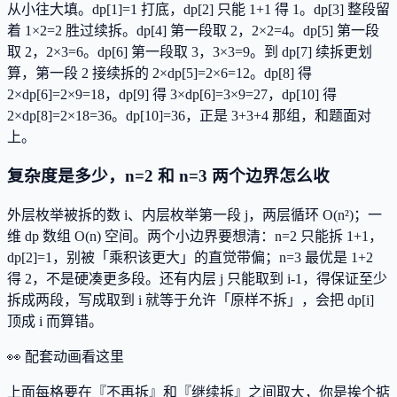
从小往大填。dp[1]=1 打底，dp[2] 只能 1+1 得 1。dp[3] 整段留
着 1×2=2 胜过续拆。dp[4] 第一段取 2，2×2=4。dp[5] 第一段
取 2，2×3=6。dp[6] 第一段取 3，3×3=9。到 dp[7] 续拆更划
算，第一段 2 接续拆的 2×dp[5]=2×6=12。dp[8] 得
2×dp[6]=2×9=18，dp[9] 得 3×dp[6]=3×9=27，dp[10] 得
2×dp[8]=2×18=36。dp[10]=36，正是 3+3+4 那组，和题面对
上。
复杂度是多少，n=2 和 n=3 两个边界怎么收
外层枚举被拆的数 i、内层枚举第一段 j，两层循环 O(n²)；一
维 dp 数组 O(n) 空间。两个小边界要想清：n=2 只能拆 1+1，
dp[2]=1，别被「乘积该更大」的直觉带偏；n=3 最优是 1+2
得 2，不是硬凑更多段。还有内层 j 只能取到 i-1，得保证至少
拆成两段，写成取到 i 就等于允许「原样不拆」，会把 dp[i]
顶成 i 而算错。
👀 配套动画看这里
上面每格要在『不再拆』和『继续拆』之间取大，你是挨个掂