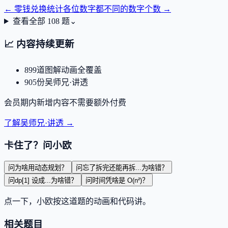
←
零钱兑换
统计各位数字都不同的数字个数
→
查看全部
108
题
⌄
📈
内容持续更新
899
道图解动画全覆盖
905
份吴师兄·讲透
会员期内新增内容不需要额外付费
了解吴师兄·讲透 →
卡住了？问小欧
问
为啥用动态规划？
问
忘了拆完还能再拆...为啥错？
问
dp[1] 设成...为啥错？
问
时间凭啥是 O(n²)？
点一下，小欧按这道题的动画和代码讲。
相关题目