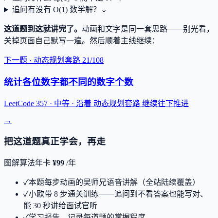
追问
有没有 O(1) 数学解？
⌄
这道题到这就讲完了。
动画和文字是同一套思路——别光看，
关掉页面自己默写一遍。
然后顺着主线继续：
下一题 ·
动态规划套路
21
/
108
统计各位数字都不同的数字个数
LeetCode 357 ·
中等
· 沿着
动态规划套路
继续往下推进
→
把这道题真正学会，再走
图解算法年卡
¥99
/年
✓
本题每步动画的吴师兄语音讲解（全站陆续覆盖）
✓
小欧带 8 步通关训练——追问到不看答案也能写对、
能 30 秒讲给面试官听
✓
学习报告，记录每道题的掌握程度