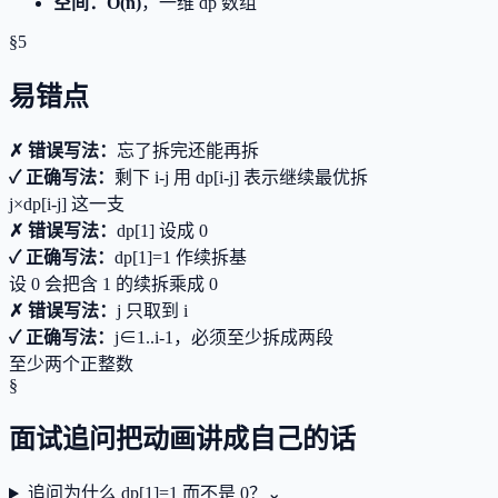
空间
：
O(n)
，一维 dp 数组
§5
易错点
✗ 错误写法：
忘了拆完还能再拆
✓ 正确写法：
剩下 i-j 用 dp[i-j] 表示继续最优拆
j×dp[i-j] 这一支
✗ 错误写法：
dp[1] 设成 0
✓ 正确写法：
dp[1]=1 作续拆基
设 0 会把含 1 的续拆乘成 0
✗ 错误写法：
j 只取到 i
✓ 正确写法：
j∈1..i-1，必须至少拆成两段
至少两个正整数
§
面试追问
把动画讲成自己的话
追问
为什么 dp[1]=1 而不是 0？
⌄