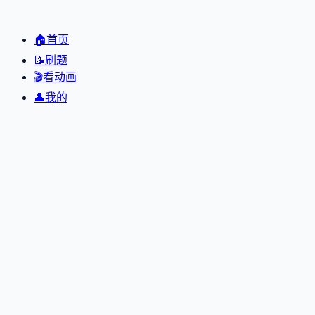
🏠
首页
📝
刷题
🎬
看动画
👤
我的