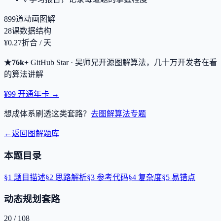
899
道动画图解
28
课数据结构
¥0.27
折合 / 天
★
76k+
GitHub Star · 吴师兄开源图解算法，几十万开发者在看
的算法讲解
¥99 开通年卡 →
想成体系刷透这类套路？
去图解算法专题
←
返回图解题库
本题目录
§
1
题目描述
§
2
思路解析
§
3
参考代码
§
4
复杂度
§
5
易错点
动态规划套路
20
/
108