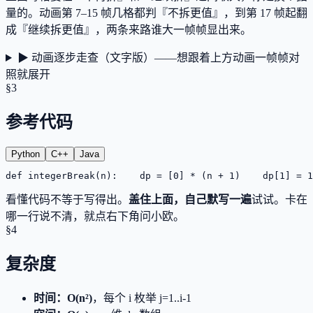
量的。动画
第 7–15 帧
几格都判『不拆更值』，到
第 17 帧
起翻
成『继续拆更值』，两条来路谁大一帧帧显出来。
▶ 动画逐步走查（文字版）——想跟着上方动画一帧帧对
照就展开
§3
参考代码
Python
C++
Java
def integerBreak(n):
    dp = [0] * (n + 1)
    dp[1] = 1
看懂代码不等于写得出。
盖住上面，自己默写一遍
试试。卡在
哪一行说不清，就点右下角问小欧。
§4
复杂度
时间
：
O(n²)
，每个 i 枚举 j=1..i-1