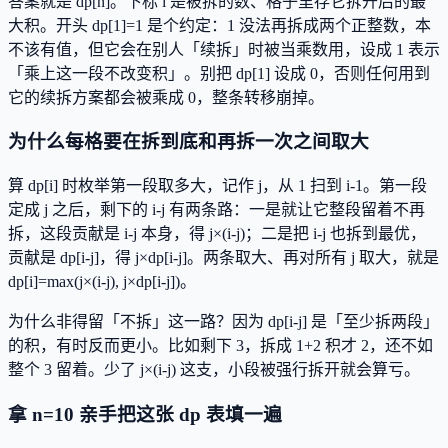
答案就是 dp[n]。下标 i 是被拆的数、格子里存它拆开后的最
大积。开头 dp[1]=1 是个约定：1 没法再拆成两个正整数，本
不该有值，但它会在别人「续拆」时被当乘数用，设成 1 表示
「乘上这一段不改变积」。别把 dp[1] 设成 0，否则任何用到
它的续拆方案都会被乘成 0，整条转移崩掉。
为什么每格要在拆到底和再拆一次之间取大
算 dp[i] 时枚举第一段取多大，记作 j，从 1 扫到 i-1。第一段
定成 j 之后，剩下的 i-j 有两条路：一是就让它整段留着不再
拆，这段贡献是 i-j 本身，得 j×(i-j)；二是把 i-j 也拆到最优，
贡献是 dp[i-j]，得 j×dp[i-j]。两条取大、再对所有 j 取大，就是
dp[i]=max(j×(i-j), j×dp[i-j])。
为什么非得留「不拆」这一路？因为 dp[i-j] 是「至少拆两段」
的积，有时反而更小。比如剩下 3，拆成 1+2 积才 2，还不如
整个 3 留着。少了 j×(i-j) 这支，小段被强行拆开就会算亏。
拿 n=10 亲手把这张 dp 表填一遍