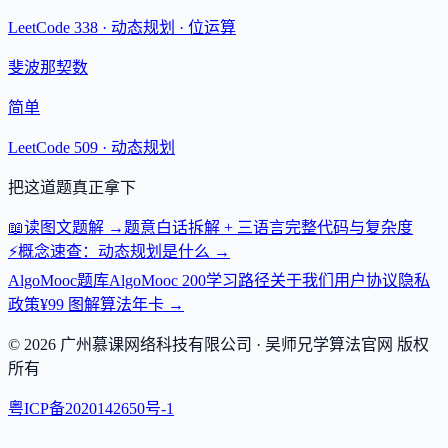
LeetCode 338 ·
动态规划 · 位运算
斐波那契数
简单
LeetCode 509 ·
动态规划
把这道题真正拿下
📖
读图文题解
→
题意白话拆解 + 三语言完整代码与复杂度
⚡
概念速查：
动态规划
是什么
→
AlgoMooc
题库
AlgoMooc 200
学习路径
关于我们
用户协议
隐私
政策
¥99 图解算法年卡 →
©
2026
广州慕课网络科技有限公司
· 吴师兄学算法官网 版权
所有
粤ICP备2020142650号-1