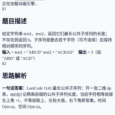
正在加载动画引擎...
§1
题目描述
给定字符串 text1、text2，返回它们最长公共子序列的长度；
不存在则返回 0。子序列是删去若干字符（可不连续）后保持
相对顺序的序列。
输入
=
text1 = "ABCD" text2 = "ACBAD"
输出
=
3（如
"ABD" 或 "ACD"）
§2
思路解析
一句话答案：
LeetCode 1143 最长公共子序列：开一张二维 dp
表，dp[i][j] 记两串前缀的公共子序列长度，当前字符相等就接
左上角 +1、不等就取上、左较大值，右下角即答案。时间
O(m·n)、空间 O(m·n)。