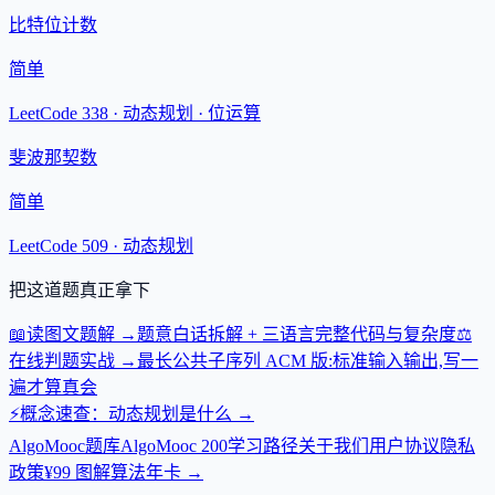
比特位计数
简单
LeetCode 338 ·
动态规划 · 位运算
斐波那契数
简单
LeetCode 509 ·
动态规划
把这道题真正拿下
📖
读图文题解
→
题意白话拆解 + 三语言完整代码与复杂度
⚖️
在线判题实战
→
最长公共子序列 ACM 版:标准输入输出,写一
遍才算真会
⚡
概念速查：
动态规划
是什么
→
AlgoMooc
题库
AlgoMooc 200
学习路径
关于我们
用户协议
隐私
政策
¥99 图解算法年卡 →