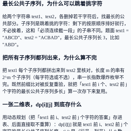
最长公共子序列，为什么可以跳着挑字符
给两个字符串 text1、text2，各删掉若干字符后，找最长的公
共部分。子序列是跳着挑的字符：剩下的按原顺序排好就行，
不必挨着，这和「必须连续截一段」的子串不同。题面 text1 =
"ABCD"、text2 = "ACBAD"，最长公共子序列长 3，比如
"ABD"。
把所有子序列都列出来，为什么算不完
把 text1 每个子序列都拼出来到 text2 里核对，长度 m 的串有
2^m 个子序列（每字符选或不选），串一长指数爆炸枚举不
完。既然前缀比对被反复重验，就把「text1 前 i 个、text2 前 j
个字符的最长公共子序列多长」算一次存下来复用。
一张二维表，dp[i][j] 到底存什么
用动态规划（把「text1 前 i、text2 前 j 个字符的答案」存进
表、后面直接取不重算）：dp[i][j] 就是 text1 前 i、text2 前 j 个