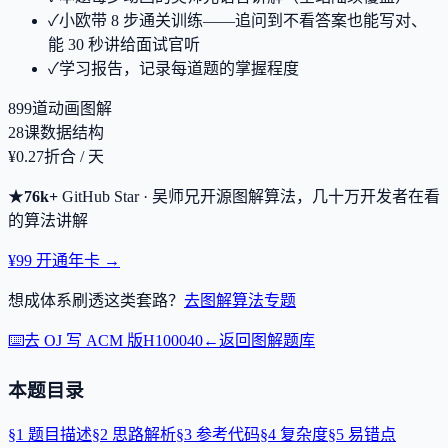
✓
小欧带 8 步通关训练——追问到不看答案也能写对、
能 30 秒讲给面试官听
✓
学习报告，记录每道题的掌握程度
899
道动画图解
28
课数据结构
¥0.27
折合 / 天
★
76k+
GitHub Star · 吴师兄开源图解算法，几十万开发者在看
的算法讲解
¥99 开通年卡 →
想成体系刷透这类套路？
去图解算法专题
⌨️
去 OJ 写 ACM 版
H100040
←
返回图解题库
本题目录
§
1
题目描述
§
2
思路解析
§
3
参考代码
§
4
复杂度
§
5
易错点