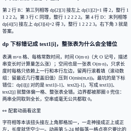
第 2 行 B：第三列相等 dp[2][3] 接左上 dp[1][2]=1 得 2，整行 1
1 2 2 2。第 3 行 C 同理，整行 1 2 2 2 2。第 4 行 D：末列相等
dp[4][5] 接左上 dp[3][4]=2 得 3，整行 1 2 2 2 3。右下角 3 就是
答案。
dp 下标错记成 text1[i]，整张表为什么会全错位
表满 m×n 格、每格常数时间，时间 O(m·n)（大 O 记号，描述
串变长时计算量怎么涨）；空间也是一张表 O(m·n)，只求长
度时每格只依赖上一行和本行左边，留两行滚着填（滚动数
组：留最近几行覆盖旧值）压到 O(min(m,n))。最坑的是下标
错位：dp[i][j] 对的是 text1[i-1]、text2[j-1]，写成 text1[i]、
text2[j] 就整体偏一格、整张表全错。边界都被那圈 0 兜住：
两串全同取到全长，空串或毫无公共都取 0。
👀 配套动画看这里
字符相等本该扭头接左上角那格加一，一走神接成正上或正
左，长度就凭空少一。动画
第 5–24 帧
每落一格点亮它要比的