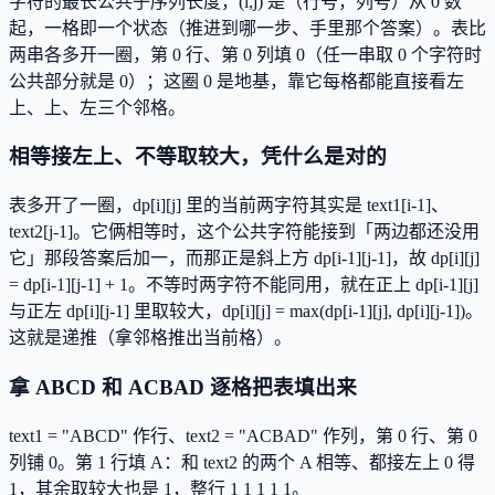
字符的最长公共子序列长度，(i,j) 是（行号，列号）从 0 数
起，一格即一个状态（推进到哪一步、手里那个答案）。表比
两串各多开一圈，第 0 行、第 0 列填 0（任一串取 0 个字符时
公共部分就是 0）；这圈 0 是地基，靠它每格都能直接看左
上、上、左三个邻格。
相等接左上、不等取较大，凭什么是对的
表多开了一圈，dp[i][j] 里的当前两字符其实是 text1[i-1]、
text2[j-1]。它俩相等时，这个公共字符能接到「两边都还没用
它」那段答案后加一，而那正是斜上方 dp[i-1][j-1]，故 dp[i][j]
= dp[i-1][j-1] + 1。不等时两字符不能同用，就在正上 dp[i-1][j]
与正左 dp[i][j-1] 里取较大，dp[i][j] = max(dp[i-1][j], dp[i][j-1])。
这就是递推（拿邻格推出当前格）。
拿 ABCD 和 ACBAD 逐格把表填出来
text1 = "ABCD" 作行、text2 = "ACBAD" 作列，第 0 行、第 0
列铺 0。第 1 行填 A：和 text2 的两个 A 相等、都接左上 0 得
1，其余取较大也是 1，整行 1 1 1 1 1。