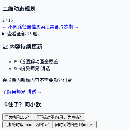
二维动态规划
2
/
15
←
不同路径
最佳买卖股票含冷冻期
→
查看全部
15
题
⌄
📈
内容持续更新
899
道图解动画全覆盖
905
份吴师兄·讲透
会员期内新增内容不需要额外付费
了解吴师兄·讲透 →
卡住了？问小欧
问
为啥用LCS？
问
下标对不齐(用 ...为啥错？
问
相等时取 max...为啥错？
问
时间凭啥是 O(m·n)？