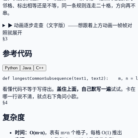
邻格、标出相等还是不等，同一条规则连走二十格，方向再不
串。
▶ 动画逐步走查（文字版）——想跟着上方动画一帧帧对
照就展开
§3
参考代码
Python
Java
C++
def longestCommonSubsequence(text1, text2):
    m, n = l
看懂代码不等于写得出。
盖住上面，自己默写一遍
试试。卡在
哪一行说不清，就点右下角问小欧。
§4
复杂度
时间
：
O(m·n)
，表有 m×n 个格子，每格 O(1) 推出