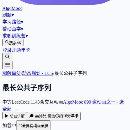
AlgoMooc
刷题
▾
学习路径
▾
看动画学
▾
求职训练营
▾
搜索
⌘K
登录
开通年卡
图解算法
/
动态规划 · LCS
/
最长公共子序列
最长公共子序列
中等
LeetCode
1143
含交互动画
AlgoMooc
899
道动画之一 · 逛
全部 →
▶ 动画讲解
🎓 吴师兄·讲透
⏱
约16分
年卡
加载中
⛶
全屏看动画
全屏