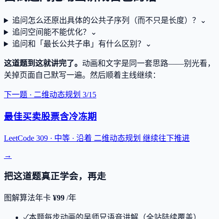
追问
怎么还原出具体的公共子序列（而不只是长度）？
⌄
追问
空间能不能优化？
⌄
追问
和「最长公共子串」有什么区别？
⌄
这道题到这就讲完了。
动画和文字是同一套思路——别光看，
关掉页面自己默写一遍。
然后顺着主线继续：
下一题 ·
二维动态规划
3
/
15
最佳买卖股票含冷冻期
LeetCode 309 ·
中等
· 沿着
二维动态规划
继续往下推进
→
把这道题真正学会，再走
图解算法年卡
¥99
/年
✓
本题每步动画的吴师兄语音讲解（全站陆续覆盖）