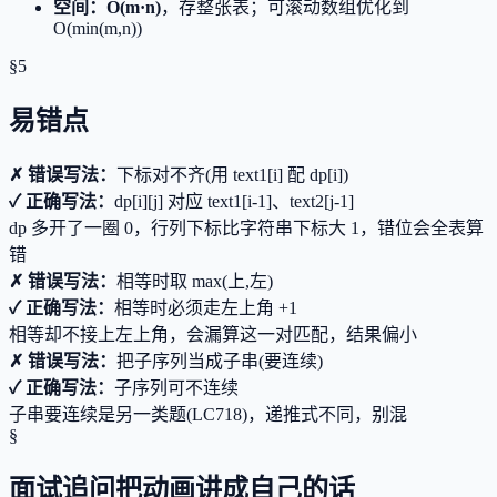
空间
：
O(m·n)
，存整张表；可滚动数组优化到
O(min(m,n))
§5
易错点
✗ 错误写法：
下标对不齐(用 text1[i] 配 dp[i])
✓ 正确写法：
dp[i][j] 对应 text1[i-1]、text2[j-1]
dp 多开了一圈 0，行列下标比字符串下标大 1，错位会全表算
错
✗ 错误写法：
相等时取 max(上,左)
✓ 正确写法：
相等时必须走左上角 +1
相等却不接上左上角，会漏算这一对匹配，结果偏小
✗ 错误写法：
把子序列当成子串(要连续)
✓ 正确写法：
子序列可不连续
子串要连续是另一类题(LC718)，递推式不同，别混
§
面试追问
把动画讲成自己的话