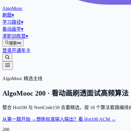
AlgoMooc
刷题
▾
学习路径
▾
看动画学
▾
求职训练营
▾
搜索
⌘K
登录
开通年卡
AlgoMooc 精选主线
AlgoMooc
200
· 看动画刷透面试高频算法
整合
Hot100
与
NeetCode150
去重精选，按
18
个算法套路编排
从第一题开始 →
想练标准输入输出？看 Hot100 ACM →
200