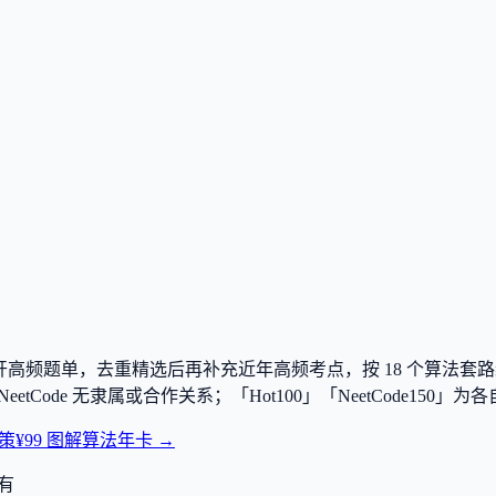
e150 两大公开高频题单，去重精选后再补充近年高频考点，按
18
个算法套路
tCode、NeetCode 无隶属或合作关系；「Hot100」「NeetCo
策
¥99 图解算法年卡 →
有