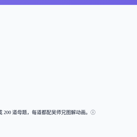
成
200
道母题，每道都配吴师兄图解动画。
ⓘ