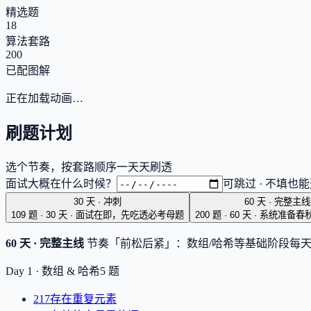
精选题
18
算法套路
200
已配图解
正在加载动画…
刷题计划
选个节奏，按套路顺序一天天刷透
面试大概在什么时候？
可跳过 · 不填也
30 天 · 冲刺
60 天 · 完整主线
109 题 · 30 天
·
面试在即，先吃透必考母题
200 题 · 60 天
·
系统准备春
60 天 · 完整主线
节奏「前松后紧」：数组/哈希等基础阶段每天多刷几
Day 1 ·
数组 & 哈希
5
题
217
存在重复元素