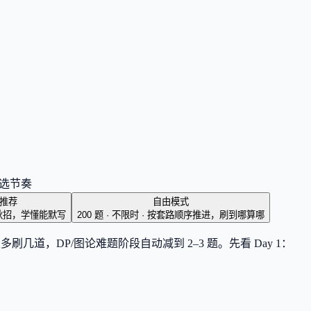
能选节奏
推荐
自由模式
秋招，学懂能默写
200 题 · 不限时
·
按套路顺序推进，刷到哪算哪
道，DP/图论难题阶段自动减到 2–3 题。先看 Day 1：