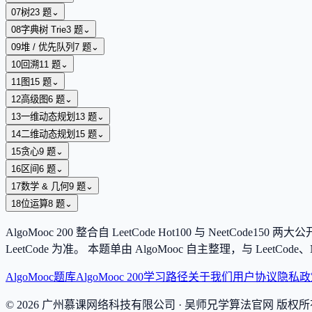
07
树
23
题
⌄
08
字典树 Trie
3
题
⌄
09
堆 / 优先队列
7
题
⌄
10
回溯
11
题
⌄
11
图
15
题
⌄
12
高级图
6
题
⌄
13
一维动态规划
13
题
⌄
14
二维动态规划
15
题
⌄
15
贪心
9
题
⌄
16
区间
6
题
⌄
17
数学 & 几何
9
题
⌄
18
位运算
8
题
⌄
AlgoMooc
200
整合自 LeetCode Hot100 与 NeetCod
LeetCode 为准。 本题单由 AlgoMooc 自主整理，与 Lee
AlgoMooc
题库
AlgoMooc 200
学习路径
关于我们
用户协议
隐私政
©
2026
广州慕课网络科技有限公司
· 吴师兄学算法官网 版权所