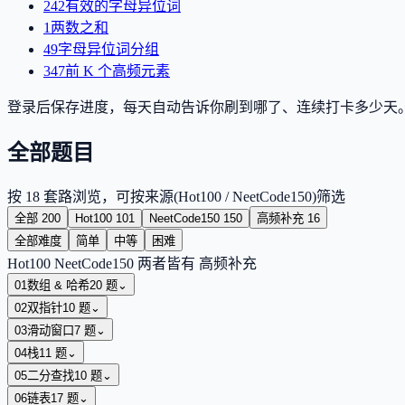
242
有效的字母异位词
1
两数之和
49
字母异位词分组
347
前 K 个高频元素
登录后保存进度，每天自动告诉你刷到哪了、连续打卡多少天
全部题目
按 18 套路浏览，可按来源(Hot100 / NeetCode150)筛选
全部
200
Hot100
101
NeetCode150
150
高频补充
16
全部难度
简单
中等
困难
Hot100
NeetCode150
两者皆有
高频补充
01
数组 & 哈希
20
题
⌄
02
双指针
10
题
⌄
03
滑动窗口
7
题
⌄
04
栈
11
题
⌄
05
二分查找
10
题
⌄
06
链表
17
题
⌄