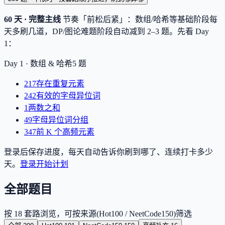
60 天 · 完整主线
节奏「前松后紧」：数组/哈希等基础阶段每
天多刷几道，DP/图论难题阶段自动减到 2–3 题。先看 Day
1：
Day 1 ·
数组 & 哈希
5
题
217
存在重复元素
242
有效的字母异位词
1
两数之和
49
字母异位词分组
347
前 K 个高频元素
登录后保存进度，每天自动告诉你刷到哪了、连续打卡多少
天。
登录开始计划
全部题目
按 18 套路浏览，可按来源(Hot100 / NeetCode150)筛选