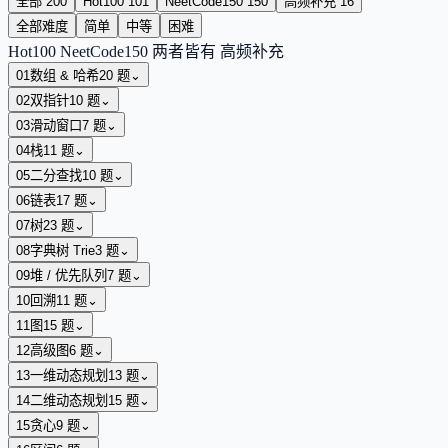
全部
200
Hot100
101
NeetCode150
150
高频补充
16
全部难度
简单
中等
困难
Hot100
NeetCode150
两者皆有
高频补充
01
数组 & 哈希
20
题
⌄
02
双指针
10
题
⌄
03
滑动窗口
7
题
⌄
04
栈
11
题
⌄
05
二分查找
10
题
⌄
06
链表
17
题
⌄
07
树
23
题
⌄
08
字典树 Trie
3
题
⌄
09
堆 / 优先队列
7
题
⌄
10
回溯
11
题
⌄
11
图
15
题
⌄
12
高级图
6
题
⌄
13
一维动态规划
13
题
⌄
14
二维动态规划
15
题
⌄
15
贪心
9
题
⌄