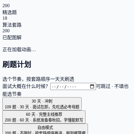
200
精选题
18
算法套路
200
已配图解
正在加载动画…
刷题计划
选个节奏，按套路顺序一天天刷透
面试大概在什么时候？
可跳过 · 不填也
能选节奏
30 天 · 冲刺
109 题 · 30 天
·
面试在即，先吃透必考母题
60 天 · 完整主线
推荐
200 题 · 60 天
·
系统准备春秋招，学懂能默写
自由模式
200 题 · 不限时
·
按套路顺序推进，刷到哪算哪