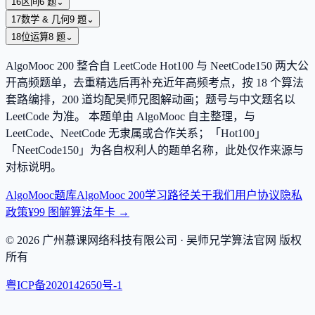
16
区间
6
题
⌄
17
数学 & 几何
9
题
⌄
18
位运算
8
题
⌄
AlgoMooc
200
整合自 LeetCode Hot100 与 NeetCode150 两大公
开高频题单，去重精选后再补充近年高频考点，按
18
个算法
套路编排，
200
道均配吴师兄图解动画；题号与中文题名以
LeetCode 为准。 本题单由 AlgoMooc 自主整理，与
LeetCode、NeetCode 无隶属或合作关系；「Hot100」
「NeetCode150」为各自权利人的题单名称，此处仅作来源与
对标说明。
AlgoMooc
题库
AlgoMooc 200
学习路径
关于我们
用户协议
隐私
政策
¥99 图解算法年卡 →
©
2026
广州慕课网络科技有限公司
· 吴师兄学算法官网 版权
所有
粤ICP备2020142650号-1