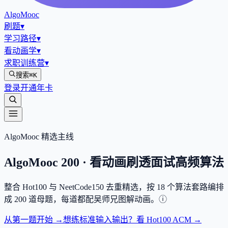
AlgoMooc
刷题
▾
学习路径
▾
看动画学
▾
求职训练营
▾
搜索
⌘K
登录
开通年卡
AlgoMooc 精选主线
AlgoMooc
200
· 看动画刷透面试高频算法
整合
Hot100
与
NeetCode150
去重精选，按
18
个算法套路编排
成
200
道母题，每道都配吴师兄图解动画。
ⓘ
从第一题开始 →
想练标准输入输出？看 Hot100 ACM →