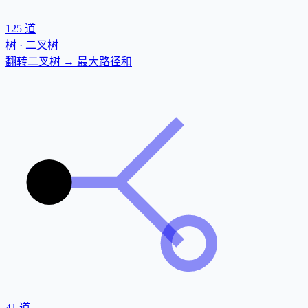
125
道
树 · 二叉树
翻转二叉树 → 最大路径和
41
道