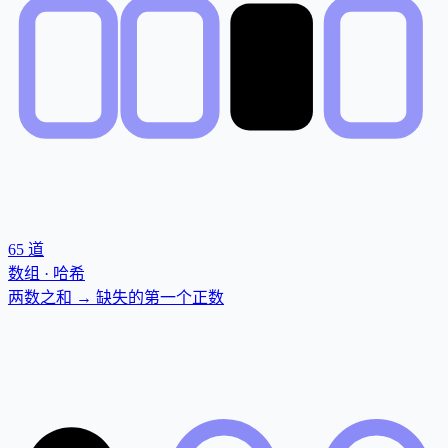
65
道
数组 · 哈希
两数之和 → 缺失的第一个正数