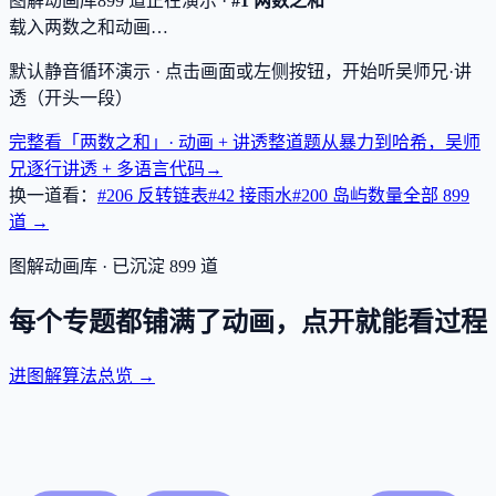
图解动画库
899
道
正在演示 ·
#1 两数之和
载入两数之和动画…
默认静音循环演示 · 点击画面或左侧按钮，开始听吴师兄·讲
透（开头一段）
完整看「两数之和」· 动画 + 讲透
整道题从暴力到哈希，吴师
兄逐行讲透 + 多语言代码
→
换一道看：
#206 反转链表
#42 接雨水
#200 岛屿数量
全部
899
道 →
图解动画库 · 已沉淀
899
道
每个专题都铺满了动画，点开就能看过程
进图解算法总览 →