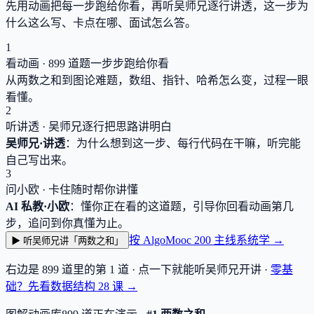
先用动画把每一步跑给你看，再听吴师兄逐行讲透，这一步为
什么这么写、卡点在哪、面试怎么答。
1
看动画 ·
899
道题一步步跑给你看
从两数之和到图论难题，数组、指针、哈希怎么变，过程一眼
看懂。
2
听讲透 · 吴师兄逐行把思路讲明白
吴师兄·讲透
：为什么想到这一步、每行代码在干嘛，听完能
自己写出来。
3
问小欧 · 卡住随时帮你讲懂
AI 私教·小欧
：懂你正在看的这道题，引导你回看动画第几
步，追问到你真懂为止。
按 AlgoMooc 200 主线系统学 →
▶ 听吴师兄讲「两数之和」
右边是
899
道里的第 1 道 · 点一下就能听吴师兄开讲 ·
零基
础？先看数据结构
28
课 →