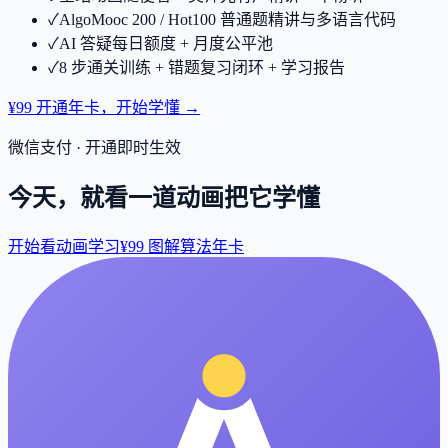
✓
AlgoMooc 200 / Hot100 普通题精讲与多语言代码
✓
AI 答疑每日额度 + 月度公平池
✓
8 步通关训练 + 错题复习闭环 + 学习报告
¥99 开通年卡，开始学懂 →
微信支付 · 开通即时生效
今天，就看一道动画把它学懂
开始看动画学习
¥99 图解算法年卡