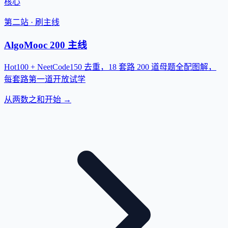
核心
第二站 · 刷主线
AlgoMooc 200 主线
Hot100 + NeetCode150 去重，18 套路 200 道母题全配图解，
每套路第一道开放试学
从两数之和开始 →