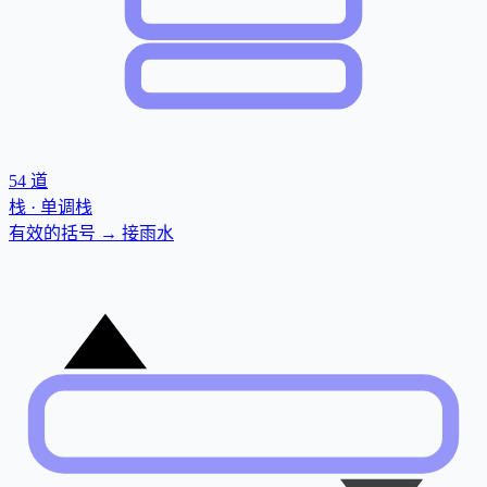
54
道
栈 · 单调栈
有效的括号 → 接雨水