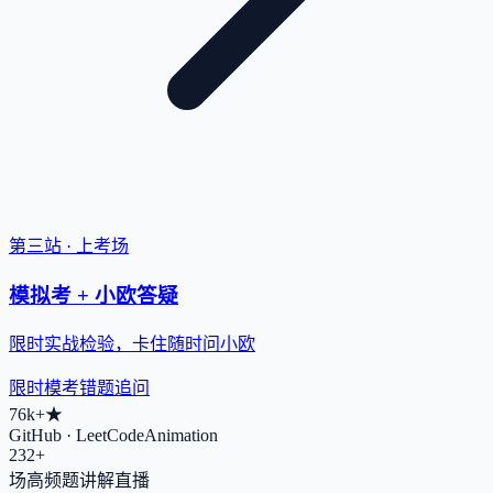
第三站 · 上考场
模拟考 + 小欧答疑
限时实战检验，卡住随时问小欧
限时模考
错题追问
76k+
★
GitHub · LeetCodeAnimation
232+
场高频题讲解直播