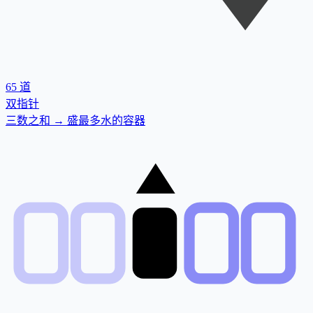
65
道
双指针
三数之和 → 盛最多水的容器