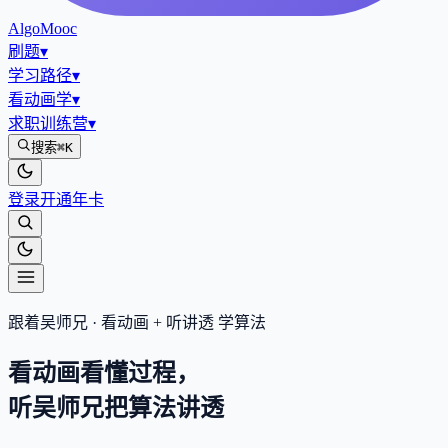
AlgoMooc
刷题
▾
学习路径
▾
看动画学
▾
求职训练营
▾
搜索
⌘K
登录
开通年卡
跟着吴师兄 · 看动画 + 听讲透 学算法
看动画看懂过程，
听吴师兄把算法
讲透