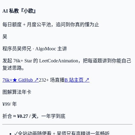
AI 私教『小欧』
每日额度 + 月度公平池，追问到你真的懂为止
吴
程序员吴师兄
· AlgoMooc 主讲
发起
76k+
Star 的 LeetCodeAnimation，把每道题讲到你能自己
复述思路。
76k+
★
GitHub ↗
232
+
场直播
B 站主页 ↗
图解算法年卡
¥
99
/ 年
折合
≈ ¥0.27 / 天
，一年学到底
✓
全站动画随便看 + 吴师兄有声精讲一年畅听