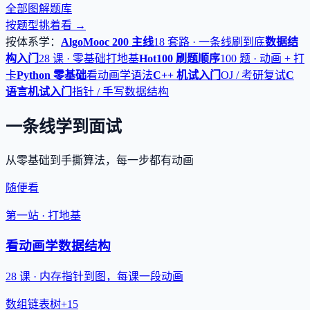
全部图解题库
按题型挑着看 →
按体系学：
AlgoMooc 200 主线
18 套路 · 一条线刷到底
数据结
构入门
28 课 · 零基础打地基
Hot100 刷题顺序
100 题 · 动画 + 打
卡
Python 零基础
看动画学语法
C++ 机试入门
OJ / 考研复试
C
语言机试入门
指针 / 手写数据结构
一条线学到面试
从零基础到手撕算法，每一步都有动画
随便看
第一站 · 打地基
看动画学数据结构
28 课 · 内存指针到图，每课一段动画
数组
链表
树
+15