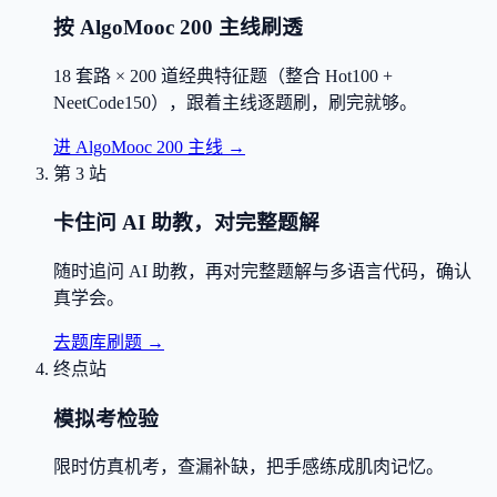
按 AlgoMooc 200 主线刷透
18 套路 × 200 道经典特征题（整合 Hot100 +
NeetCode150），跟着主线逐题刷，刷完就够。
进 AlgoMooc 200 主线
→
第 3 站
卡住问 AI 助教，对完整题解
随时追问 AI 助教，再对完整题解与多语言代码，确认
真学会。
去题库刷题
→
终点站
模拟考检验
限时仿真机考，查漏补缺，把手感练成肌肉记忆。