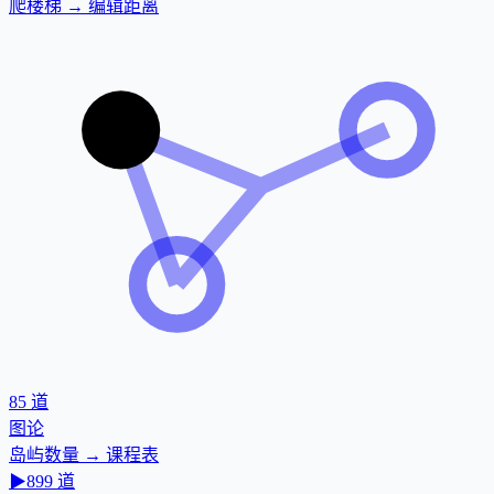
爬楼梯 → 编辑距离
85
道
图论
岛屿数量 → 课程表
▶
899
道