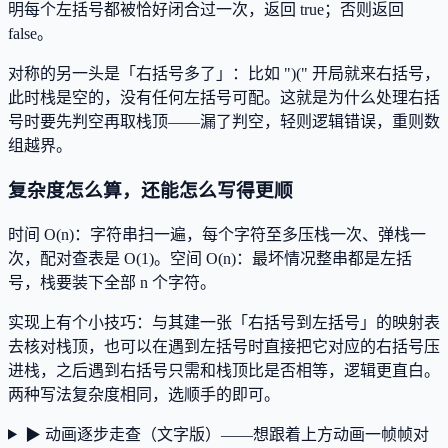
明每个左括号都被恰好闭合过一次，返回 true；否则返回
false。
对称的另一头是「右括号多了」：比如 ")(" 开局就来右括号，
此时栈是空的，没有任何左括号可配。这就是为什么处理右括
号时要先判空再取栈顶——漏了判空，轻则逻辑错误，重则数
组越界。
复杂度怎么算，还能怎么写得更顺
时间 O(n)：字符串扫一遍，每个字符至多压栈一次、弹栈一
次，配对查表是 O(1)。空间 O(n)：最坏情况整串都是左括
号，栈要装下全部 n 个字符。
实现上有个小技巧：与其建一张「右括号到左括号」的映射表
去核对栈顶，也可以在遇到左括号时直接把它对应的右括号压
进栈，之后遇到右括号只需和栈顶比是否相等，逻辑更直白。
两种写法复杂度相同，选顺手的即可。
▶ 动画逐步走查（文字版）——想跟着上方动画一帧帧对