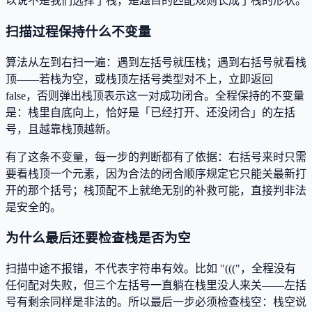
以说不是我们选择了栈，是题目的匹配规则长成了栈的形状。
扫描过程保持什么不变量
算法从左到右扫一遍：遇到左括号就压栈；遇到右括号就看栈
顶——若栈为空，或栈顶左括号类型对不上，立即返回
false，否则弹出栈顶表示这一对成功闭合。全程保持的不变量
是：栈里自底向上，恰好是「已经打开、还没闭合」的左括
号，且越靠栈顶越新。
有了这条不变量，每一步的判断都有了依据：右括号来时只需
要看栈顶一个元素，因为合法的闭合顺序规定它只能关最新打
开的那个括号；栈顶配不上就绝无别的补救可能，直接判非法
是安全的。
为什么最后还要检查栈是否为空
扫描中途不报错，不代表字符串有效。比如 "((("，全程没有
任何配对失败，但三个左括号一直躺在栈里没人来关——左括
号有剩余同样是非法的。所以最后一步必须检查栈空：栈空说