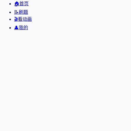
🏠
首页
📝
刷题
🎬
看动画
👤
我的