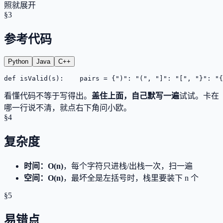
照就展开
§3
参考代码
Python
Java
C++
def isValid(s):
    pairs = {")": "(", "]": "[", "}": "{
看懂代码不等于写得出。
盖住上面，自己默写一遍
试试。卡在
哪一行说不清，就点右下角问小欧。
§4
复杂度
时间
：
O(n)
，每个字符只进栈/出栈一次，扫一遍
空间
：
O(n)
，最坏全是左括号时，栈里要装下 n 个
§5
易错点