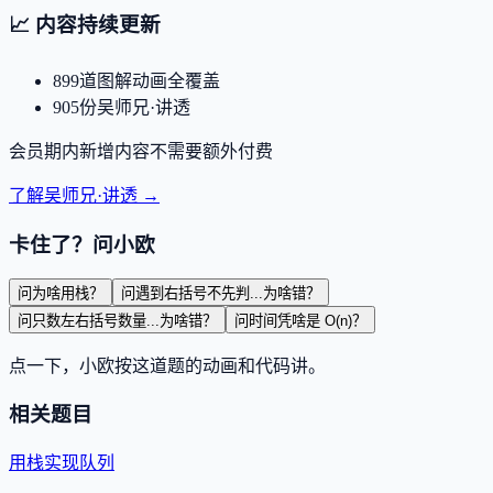
📈
内容持续更新
899
道图解动画全覆盖
905
份吴师兄·讲透
会员期内新增内容不需要额外付费
了解吴师兄·讲透 →
卡住了？问小欧
问
为啥用栈？
问
遇到右括号不先判...为啥错？
问
只数左右括号数量...为啥错？
问
时间凭啥是 O(n)？
点一下，小欧按这道题的动画和代码讲。
相关题目
用栈实现队列