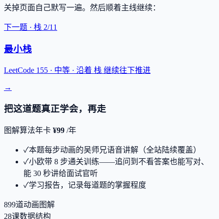
关掉页面自己默写一遍。
然后顺着主线继续：
下一题 ·
栈
2
/
11
最小栈
LeetCode 155 ·
中等
· 沿着
栈
继续往下推进
→
把这道题真正学会，再走
图解算法年卡
¥99
/年
✓
本题每步动画的吴师兄语音讲解（全站陆续覆盖）
✓
小欧带 8 步通关训练——追问到不看答案也能写对、
能 30 秒讲给面试官听
✓
学习报告，记录每道题的掌握程度
899
道动画图解
28
课数据结构