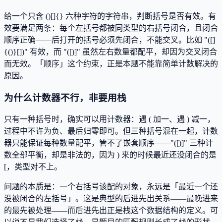
给一个只含 ()[]{} 六种字符的字符串，判断括号是否有效。有
效要满足两条：每个左括号都被同类型的右括号闭合，且闭合
顺序正确——后打开的括号必须先闭合，不能交叉。比如 "([]
{()}[])" 有效，而 "([)]" 虽然左右数量都配平，却因为交叉闭合
而无效。「顺序」这个约束，正是本题不能靠简单计数解决的
原因。
为什么计数器不行，非要用栈
只有一种括号时，确实可以用计数器：遇 ( 加一、遇 ) 减一，
过程中不许为负、最后归零即可。但三种括号混在一起，计数
器只能保证每种数量配平，管不了嵌套顺序——"([)]" 三种计
数全部平衡，却是非法的，因为 ) 来的时候最近还没闭合的是
[，类型对不上。
问题的本质是：一个右括号该配的对象，永远是「最近一个还
没被闭合的左括号」。这是典型的后进先出关系——最晚进来
的最先被处理——而后进先出正是栈这个数据结构的定义。可