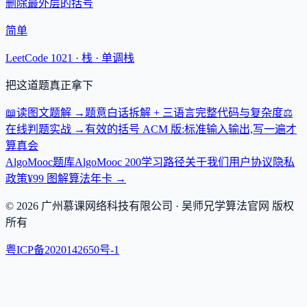
删除最外层的括号
简单
LeetCode 1021 ·
栈 · 单调栈
把这道题真正拿下
📖
读图文题解
→
题意白话拆解 + 三语言完整代码与复杂度
⚖️
在线判题实战
→
有效的括号 ACM 版:标准输入输出,写一遍才
算真会
AlgoMooc
题库
AlgoMooc 200
学习路径
关于我们
用户协议
隐私
政策
¥99 图解算法年卡 →
©
2026
广州慕课网络科技有限公司
· 吴师兄学算法官网 版权
所有
粤ICP备2020142650号-1