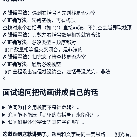
✗ 错误写法：
遇到右括号不先判栈是否为空
✓ 正确写法：
先判空栈，再看栈顶
空栈时来个右括号（如 ")"）直接非法，不判空会越界取栈顶
✗ 错误写法：
只数左右括号数量相等就算合法
✓ 正确写法：
必须类型 + 顺序都对
"([)]" 数量相等但交叉闭合，是非法的
✗ 错误写法：
扫完忘了检查栈是否为空
✓ 正确写法：
最后必须栈空
"(((" 全程没出错但栈没清空，左括号没关完，非法
§
面试追问
把动画讲成自己的话
追问
为什么用栈而不是计数器？
⌄
追问
能不能压「期望的右括号」来简化？
⌄
追问
如果还含字母等其它字符呢？
⌄
这道题到这就讲完了。
动画和文字是同一套思路——别光看，