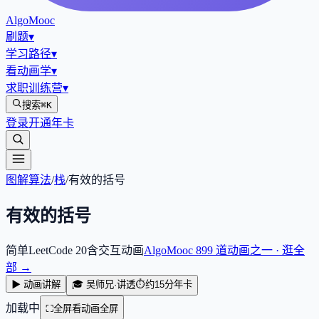
AlgoMooc
刷题
▾
学习路径
▾
看动画学
▾
求职训练营
▾
搜索
⌘K
登录
开通年卡
图解算法
/
栈
/
有效的括号
有效的括号
简单
LeetCode
20
含交互动画
AlgoMooc
899
道动画之一 · 逛全
部 →
▶ 动画讲解
🎓 吴师兄·讲透
⏱
约15分
年卡
加载中
⛶
全屏看动画
全屏