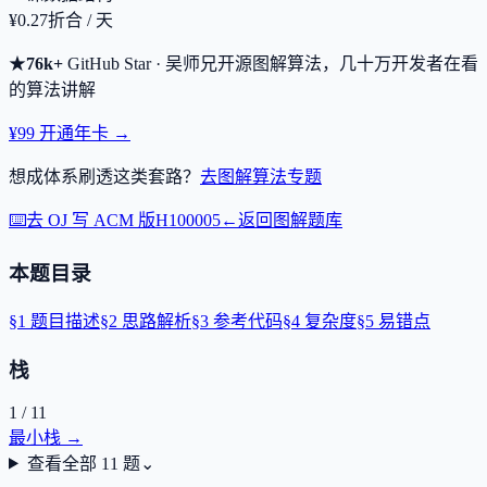
¥0.27
折合 / 天
★
76k+
GitHub Star · 吴师兄开源图解算法，几十万开发者在看
的算法讲解
¥99 开通年卡 →
想成体系刷透这类套路？
去图解算法专题
⌨️
去 OJ 写 ACM 版
H100005
←
返回图解题库
本题目录
§
1
题目描述
§
2
思路解析
§
3
参考代码
§
4
复杂度
§
5
易错点
栈
1
/
11
最小栈
→
查看全部
11
题
⌄