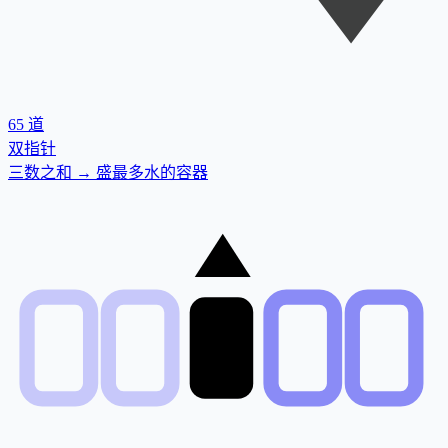
65
道
双指针
三数之和 → 盛最多水的容器