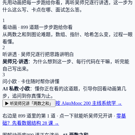
先用动画把每一步跑给你看，再听吴师兄逐行讲透，这一步为
什么这么写、卡点在哪、面试怎么答。
1
看动画 ·
899
道题一步步跑给你看
从两数之和到图论难题，数组、指针、哈希怎么变，过程一眼
看懂。
2
听讲透 · 吴师兄逐行把思路讲明白
吴师兄·讲透
：为什么想到这一步、每行代码在干嘛，听完能
自己写出来。
3
问小欧 · 卡住随时帮你讲懂
AI 私教·小欧
：懂你正在看的这道题，引导你回看动画第几
步，追问到你真懂为止。
按 AlgoMooc 200 主线系统学 →
▶ 听吴师兄讲「两数之和」
右边是
899
道里的第 1 道 · 点一下就能听吴师兄开讲 ·
零基
础？先看数据结构
28
课 →