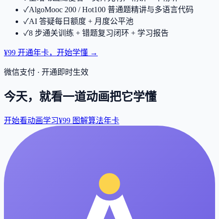
✓
AlgoMooc 200 / Hot100 普通题精讲与多语言代码
✓
AI 答疑每日额度 + 月度公平池
✓
8 步通关训练 + 错题复习闭环 + 学习报告
¥99 开通年卡，开始学懂 →
微信支付 · 开通即时生效
今天，就看一道动画把它学懂
开始看动画学习
¥99 图解算法年卡