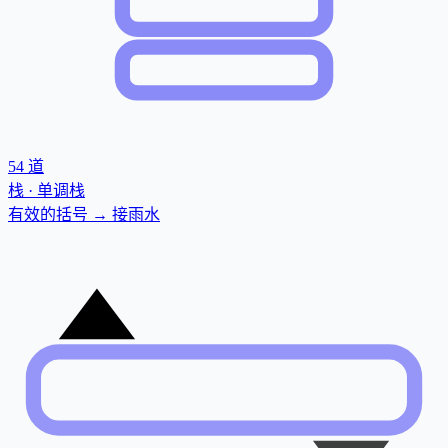
54
道
栈 · 单调栈
有效的括号 → 接雨水