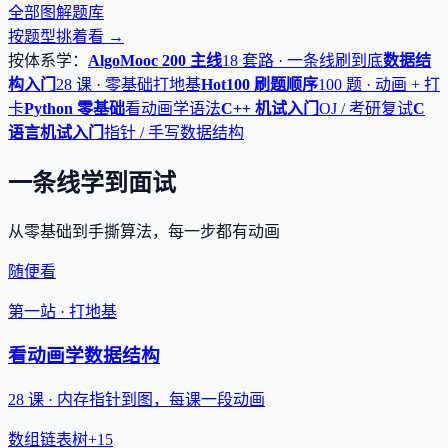
全部图解题库
按题型挑着看 →
按体系学：
AlgoMooc 200 主线
18 套路 · 一条线刷到底
数据结
构入门
28 课 · 零基础打地基
Hot100 刷题顺序
100 题 · 动画 + 打
卡
Python 零基础
看动画学语法
C++ 机试入门
OJ / 考研复试
C
语言机试入门
指针 / 手写数据结构
一条线学到面试
从零基础到手撕算法，每一步都有动画
随便看
第一站 · 打地基
看动画学数据结构
28 课 · 内存指针到图，每课一段动画
数组
链表
树
+15