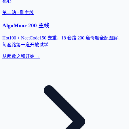
核心
第二站 · 刷主线
AlgoMooc 200 主线
Hot100 + NeetCode150 去重，18 套路 200 道母题全配图解，
每套路第一道开放试学
从两数之和开始 →