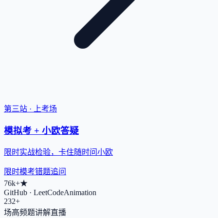
第三站 · 上考场
模拟考 + 小欧答疑
限时实战检验，卡住随时问小欧
限时模考
错题追问
76k+
★
GitHub · LeetCodeAnimation
232+
场高频题讲解直播