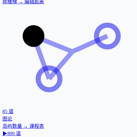
爬楼梯 → 编辑距离
85
道
图论
岛屿数量 → 课程表
▶
899
道