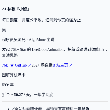
AI 私教『小欧』
每日额度 + 月度公平池，追问到你真的懂为止
吴
程序员吴师兄
· AlgoMooc 主讲
发起
76k+
Star 的 LeetCodeAnimation，把每道题讲到你能自己
复述思路。
76k+
★
GitHub ↗
232
+
场直播
B 站主页 ↗
图解算法年卡
¥
99
/ 年
折合
≈ ¥0.27 / 天
，一年学到底
✓
全站动画随便看 + 吴师兄有声精讲一年畅听