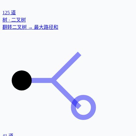
125
道
树 · 二叉树
翻转二叉树 → 最大路径和
41
道