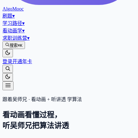
AlgoMooc
刷题
▾
学习路径
▾
看动画学
▾
求职训练营
▾
搜索
⌘K
登录
开通年卡
跟着吴师兄 · 看动画 + 听讲透 学算法
看动画看懂过程，
听吴师兄把算法
讲透