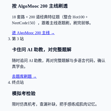
按 AlgoMooc 200 主线刷透
18 套路 × 200 道经典特征题（整合 Hot100 +
NeetCode150），跟着主线逐题刷，刷完就够。
进 AlgoMooc 200 主线
→
第 3 站
卡住问 AI 助教，对完整题解
随时追问 AI 助教，再对完整题解与多语言代码，确认
真学会。
去题库刷题
→
终点站
模拟考检验
限时仿真机考，查漏补缺，把手感练成肌肉记忆。