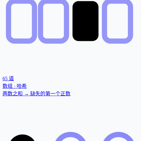
65
道
数组 · 哈希
两数之和 → 缺失的第一个正数