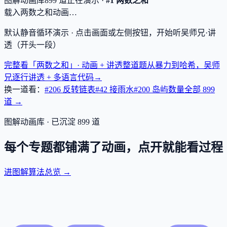
图解动画库
899
道
正在演示 ·
#1 两数之和
载入两数之和动画…
默认静音循环演示 · 点击画面或左侧按钮，开始听吴师兄·讲
透（开头一段）
完整看「两数之和」· 动画 + 讲透
整道题从暴力到哈希，吴师
兄逐行讲透 + 多语言代码
→
换一道看：
#206 反转链表
#42 接雨水
#200 岛屿数量
全部
899
道 →
图解动画库 · 已沉淀
899
道
每个专题都铺满了动画，点开就能看过程
进图解算法总览 →